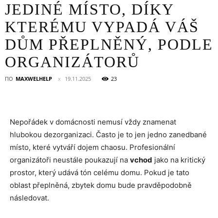
JEDINÉ MÍSTO, DÍKY
KTERÉMU VYPADÁ VÁŠ
DŮM PŘEPLNĚNÝ, PODLE
ORGANIZÁTORŮ
ПО
MAXWELHELP
19.11.2025
23
Nepořádek v domácnosti nemusí vždy znamenat
hlubokou dezorganizaci. Často je to jen jedno zanedbané
místo, které vytváří dojem chaosu. Profesionální
organizátoři neustále poukazují na
vchod
jako na kritický
prostor, který udává tón celému domu. Pokud je tato
oblast přeplněná, zbytek domu bude pravděpodobně
následovat.