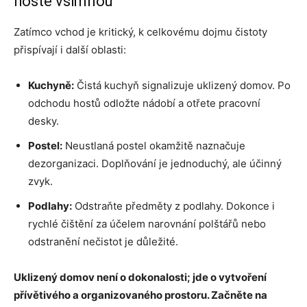
hosté všimnou
Zatímco vchod je kritický, k celkovému dojmu čistoty
přispívají i další oblasti:
Kuchyně:
Čistá kuchyň signalizuje uklizený domov. Po
odchodu hostů odložte nádobí a otřete pracovní
desky.
Postel:
Neustlaná postel okamžitě naznačuje
dezorganizaci. Doplňování je jednoduchý, ale účinný
zvyk.
Podlahy:
Odstraňte předměty z podlahy. Dokonce i
rychlé čištění za účelem narovnání polštářů nebo
odstranění nečistot je důležité.
Uklizený domov není o dokonalosti; jde o vytvoření
přívětivého a organizovaného prostoru. Začněte na