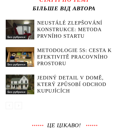
БІЛЬШЕ ВІД АВТОРА
NEUSTÁLÉ ZLEPŠOVÁNÍ
KONSTRUKCE: METODA
PRVNÍHO STARTU
Без рубрики
METODOLOGIE 5S: CESTA K
EFEKTIVITĚ PRACOVNÍHO
PROSTORU
Без рубрики
JEDINÝ DETAIL V DOMĚ,
KTERÝ ZPŮSOBÍ ODCHOD
KUPUJÍCÍCH
Без рубрики
ЦЕ ЦІКАВО!