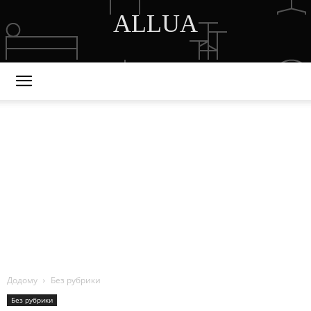
ALLUA
DISCOVER THE ART OF PUBLISHING
Додому
Без рубрики
Без рубрики