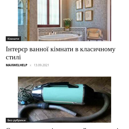
Кімнати
Інтерєр ванної кімнати в класичному
стилі
MAXWELHELP
13.09.2021
Без рубрики