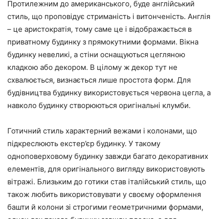
Протилежним до американського, буде англійський
стиль, що проповідує стриманість і витонченість. Англія
– це аристократія, тому саме це і відображається в
приватному будинку з прямокутними формами. Вікна
будинку невеликі, а стіни оснащуються цегляною
кладкою або декором. В цілому ж декор тут не
схвалюється, визнається лише простота форм. Для
будівництва будинку використовується червона цегла, а
навколо будинку створюються оригінальні клумби.
Готичний стиль характерний вежами і колонами, що
підкреслюють екстер’єр будинку. У такому
одноповерховому будинку завжди багато декоративних
елементів, для оригінального вигляду використовують
вітражі. Близьким до готики став італійський стиль, що
також любить використовувати у своєму оформлення
башти й колони зі строгими геометричними формами,