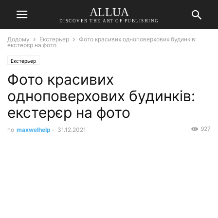
ALLUA
DISCOVER THE ART OF PUBLISHING
Додому
Екстерьер
Фото красивих одноповерхових будинків:
екстерєр на фото
Екстерьер
Фото красивих
одноповерхових будинків:
екстерєр на фото
927
по
maxwelhelp
-
31.12.2021