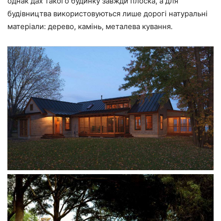
однак дах такого будинку завжди плоска, а для
будівництва використовуються лише дорогі натуральні
матеріали: дерево, камінь, металева кування.