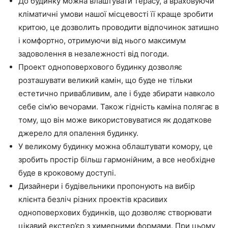
До будинку можна влаштувати терасу, а враховуючи
кліматичні умови нашої місцевості її краще зробити
критою, це дозволить проводити відпочинок затишно
і комфортно, отримуючи від нього максимум
задоволення в незалежності від погоди.
Проект одноповерхового будинку дозволяє
розташувати великий камін, що буде не тільки
естетично привабливим, але і буде збирати навколо
себе сім’ю вечорами. Також гідність каміна полягає в
тому, що він може використовуватися як додаткове
джерело для опалення будинку.
У великому будинку можна облаштувати комору, це
зробить простір більш гармонійним, а все необхідне
буде в кроковому доступі.
Дизайнери і будівельники пропонують на вибір
клієнта безліч різних проектів красивих
одноповерхових будинків, що дозволяє створювати
цікавий екстер’єр з химерними формами. При цьому