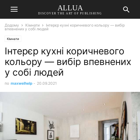
ALLUA
DISCOVER THE ART OF PUBLISHING
Додому
Кімнати
Інтерєр кухні коричневого кольору — вибір
впевнених у собі людей
Кімнати
Інтерєр кухні коричневого
кольору — вибір впевнених
у собі людей
по
maxwelhelp
-
20.09.2021