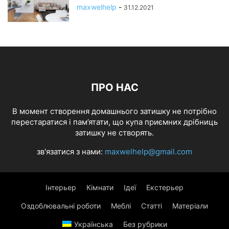
maxwelhelp
-
31.12.2021
ПРО НАС
В момент створення домашнього затишку не потрібно
перестаратися і пам’ятати, що купа приємних дрібниць
затишку не створять.
зв'язатися з нами:
maxwelhelp@gmail.com
Інтерьер
Кімнати
Ідеї
Екстерьер
Оздоблювальні роботи
Меблі
Статті
Матеріали
Українська
Без рубрики