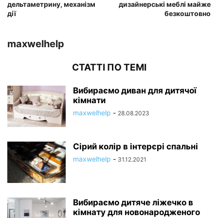
дельтаметрину, механізм
дизайнерські меблі майже
дії
безкоштовно
maxwelhelp
СТАТТІ ПО ТЕМІ
Вибираємо диван для дитячої
кімнати
maxwelhelp
-
28.08.2023
Сірий колір в інтерєрі спальні
maxwelhelp
-
31.12.2021
Вибираємо дитяче ліжечко в
кімнату для новонародженого