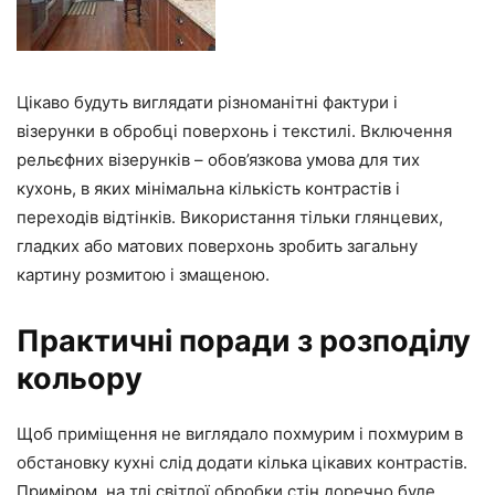
Цікаво будуть виглядати різноманітні фактури і
візерунки в обробці поверхонь і текстилі. Включення
рельєфних візерунків – обов’язкова умова для тих
кухонь, в яких мінімальна кількість контрастів і
переходів відтінків. Використання тільки глянцевих,
гладких або матових поверхонь зробить загальну
картину розмитою і змащеною.
Практичні поради з розподілу
кольору
Щоб приміщення не виглядало похмурим і похмурим в
обстановку кухні слід додати кілька цікавих контрастів.
Приміром, на тлі світлої обробки стін доречно буде