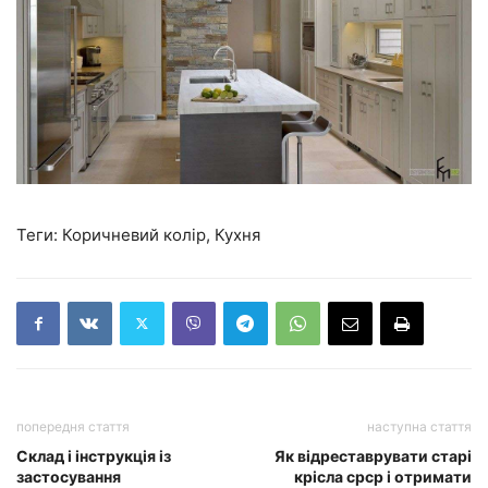
Теги:
Коричневий колір, Кухня
попередня стаття
наступна стаття
Склад і інструкція із
Як відреставрувати старі
застосування
крісла срср і отримати