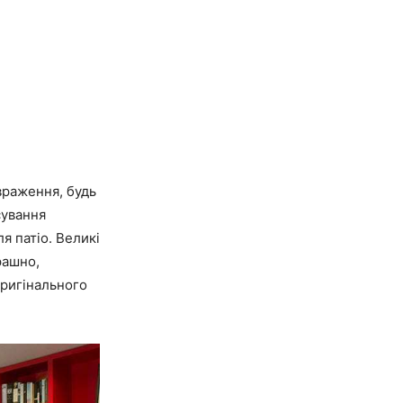
враження, будь
сування
я патіо. Великі
рашно,
ригінального