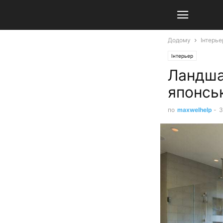
Додому
Інтерье
Інтерьер
Ландша
японсь
по
maxwelhelp
-
3