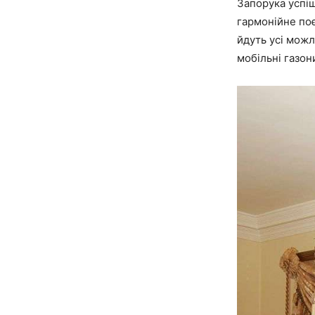
Запорука успіш
гармонійне поє
йдуть усі можл
мобільні газони