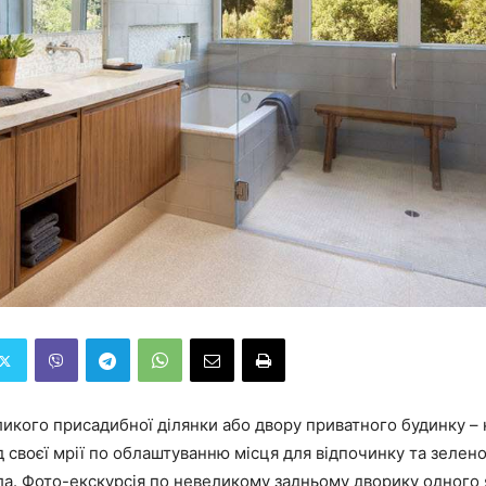
ликого присадибної ділянки або двору приватного будинку – 
д своєї мрії по облаштуванню місця для відпочинку та зелен
ла. Фото-екскурсія по невеликому задньому дворику одного