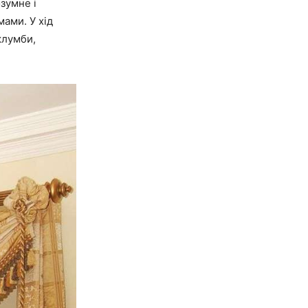
зумне і
ами. У хід
клумби,