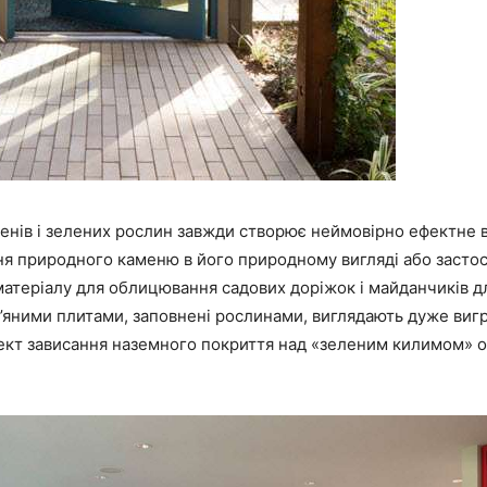
енів і зелених рослин завжди створює неймовірно ефектне 
ня природного каменю в його природному вигляді або засто
атеріалу для облицювання садових доріжок і майданчиків дл
м’яними плитами, заповнені рослинами, виглядають дуже виг
кт зависання наземного покриття над «зеленим килимом» о