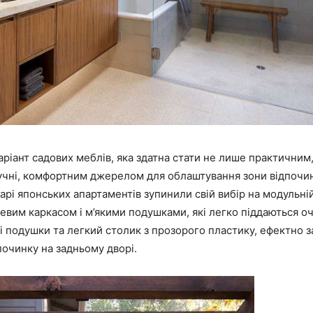
аріант садових меблів, яка здатна стати не лише практичним,
учні, комфортним джерелом для облаштування зони відпочин
дарі японських апартаментів зупинили свій вибір на модульні
евим каркасом і м’якими подушками, які легко піддаються 
і подушки та легкий столик з прозорого пластику, ефектно 
починку на задньому дворі.