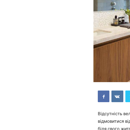
Відсутність ве
відмовитися ві
біля свого жит