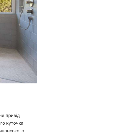
не привід
ого куточка
 японського