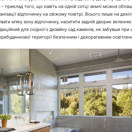
– приклад того, що навіть на одній сотці землі можна облаш
анізації відпочинку на свіжому повітрі. Всього лише на декі
ати м’яку зону відпочинку, наситити задній дворик зеленню 
диційний для східного дизайну сад каменів, не забувши при
прибудинкової території безпечним і декоративним освітлен