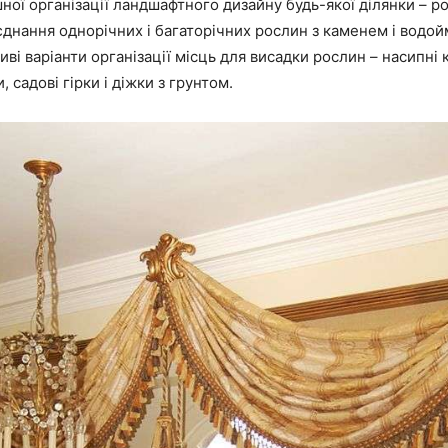
ної організації ландшафтного дизайну будь-якої ділянки – ро
днання однорічних і багаторічних рослин з каменем і водойм
иві варіанти організації місць для висадки рослин – насипні 
, садові гірки і діжки з грунтом.