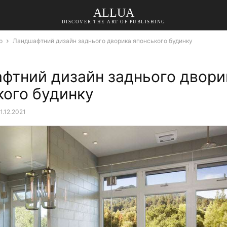
ALLUA
DISCOVER THE ART OF PUBLISHING
р
Ландшафтний дизайн заднього дворика японського будинку
фтний дизайн заднього двори
кого будинку
1.12.2021