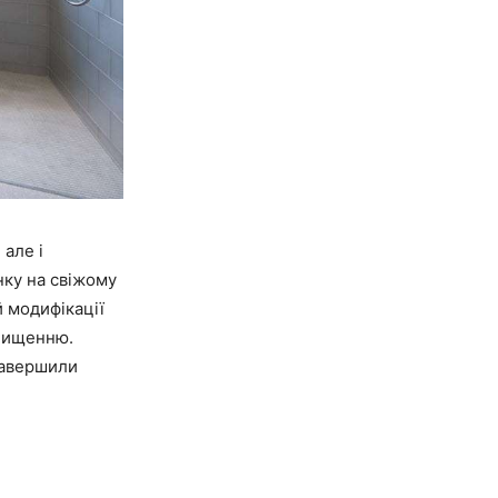
 але і
ку на свіжому
й модифікації
очищенню.
завершили