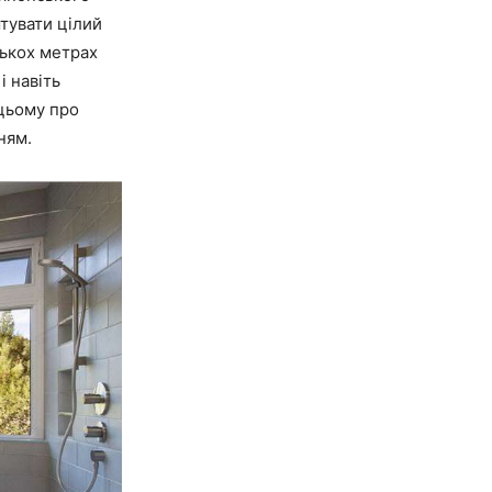
тувати цілий
лькох метрах
і навіть
 цьому про
ням.