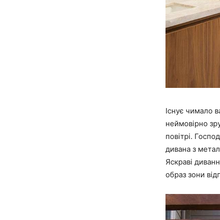
Існує чимало в
неймовірно зр
повітрі. Госпо
дивана з метал
Яскраві диванн
образ зони від