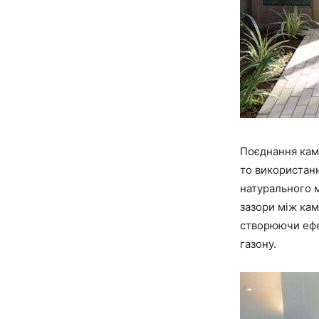
Поєднання кам
то використан
натурального м
зазори між ка
створюючи ефе
газону.