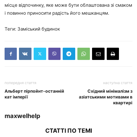
місце відпочинку, яке може бути облаштована зі смаком
і повинно приносити радість його мешканцям.
Теги:
Заміський будинок
попередня стаття
наступна стаття
Альберт пірпойнт-останній
Східний мінімалізм з
кат імперії
азіатськими мотивами в
квартирі
maxwelhelp
СТАТТІ ПО ТЕМІ