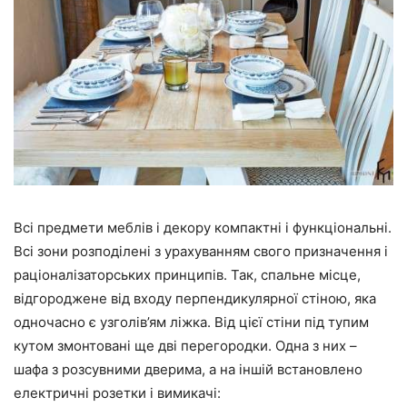
Всі предмети меблів і декору компактні і функціональні.
Всі зони розподілені з урахуванням свого призначення і
раціоналізаторських принципів. Так, спальне місце,
відгороджене від входу перпендикулярної стіною, яка
одночасно є узголів’ям ліжка. Від цієї стіни під тупим
кутом змонтовані ще дві перегородки. Одна з них –
шафа з розсувними дверима, а на іншій встановлено
електричні розетки і вимикачі: