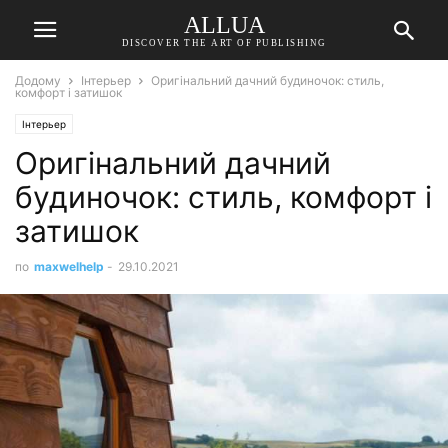
ALLUA
DISCOVER THE ART OF PUBLISHING
Додому
Інтерьер
Оригінальний дачний будиночок: стиль,
комфорт і затишок
Інтерьер
Оригінальний дачний
будиночок: стиль, комфорт і
затишок
по
maxwelhelp
-
29.10.2021