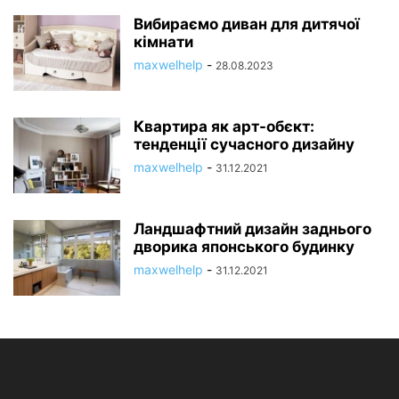
Вибираємо диван для дитячої
кімнати
maxwelhelp
-
28.08.2023
Квартира як арт-обєкт:
тенденції сучасного дизайну
maxwelhelp
-
31.12.2021
Ландшафтний дизайн заднього
дворика японського будинку
maxwelhelp
-
31.12.2021