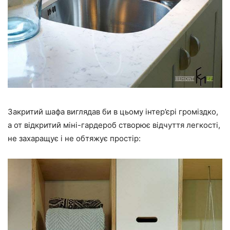
Закритий шафа виглядав би в цьому інтер’єрі громіздко,
а от відкритий міні-гардероб створює відчуття легкості,
не захаращує і не обтяжує простір: