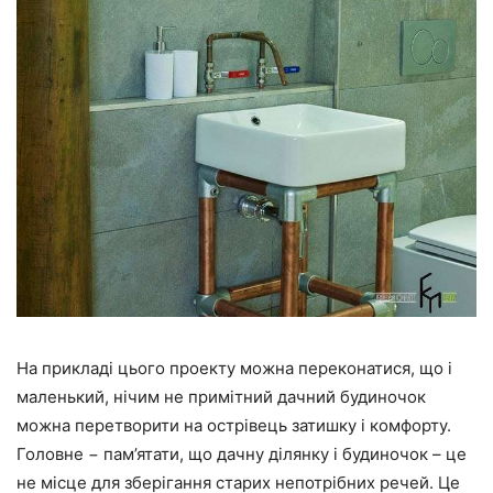
На прикладі цього проекту можна переконатися, що і
маленький, нічим не примітний дачний будиночок
можна перетворити на острівець затишку і комфорту.
Головне − пам’ятати, що дачну ділянку і будиночок – це
не місце для зберігання старих непотрібних речей. Це