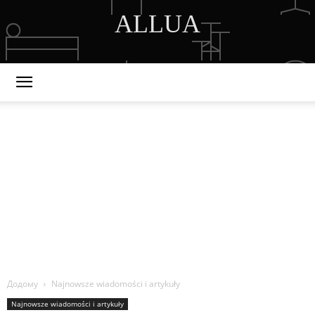
ALLUA
DISCOVER THE ART OF PUBLISHING
Додому
Najnowsze wiadomości i artykuły
Najnowsze wiadomości i artykuły