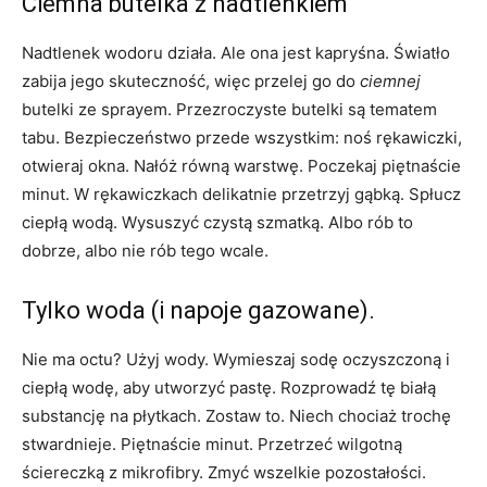
Ciemna butelka z nadtlenkiem
Nadtlenek wodoru działa. Ale ona jest kapryśna. Światło
zabija jego skuteczność, więc przelej go do
ciemnej
butelki ze sprayem. Przezroczyste butelki są tematem
tabu. Bezpieczeństwo przede wszystkim: noś rękawiczki,
otwieraj okna. Nałóż równą warstwę. Poczekaj piętnaście
minut. W rękawiczkach delikatnie przetrzyj gąbką. Spłucz
ciepłą wodą. Wysuszyć czystą szmatką. Albo rób to
dobrze, albo nie rób tego wcale.
Tylko woda (i napoje gazowane).
Nie ma octu? Użyj wody. Wymieszaj sodę oczyszczoną i
ciepłą wodę, aby utworzyć pastę. Rozprowadź tę białą
substancję na płytkach. Zostaw to. Niech chociaż trochę
stwardnieje. Piętnaście minut. Przetrzeć wilgotną
ściereczką z mikrofibry. Zmyć wszelkie pozostałości.