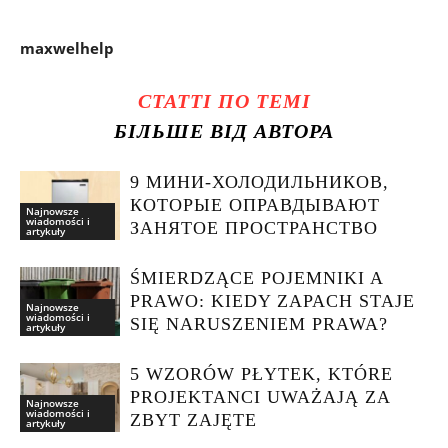
maxwelhelp
СТАТТІ ПО ТЕМІ
БІЛЬШЕ ВІД АВТОРА
9 МИНИ-ХОЛОДИЛЬНИКОВ,
КОТОРЫЕ ОПРАВДЫВАЮТ
Najnowsze
wiadomości i
ЗАНЯТОЕ ПРОСТРАНСТВО
artykuły
ŚMIERDZĄCE POJEMNIKI A
PRAWO: KIEDY ZAPACH STAJE
Najnowsze
wiadomości i
SIĘ NARUSZENIEM PRAWA?
artykuły
5 WZORÓW PŁYTEK, KTÓRE
PROJEKTANCI UWAŻAJĄ ZA
Najnowsze
wiadomości i
ZBYT ZAJĘTE
artykuły