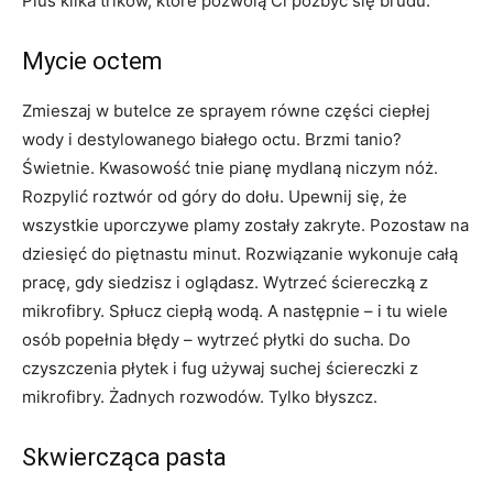
Plus kilka trików, które pozwolą Ci pozbyć się brudu.
Mycie octem
Zmieszaj w butelce ze sprayem równe części ciepłej
wody i destylowanego białego octu. Brzmi tanio?
Świetnie. Kwasowość tnie pianę mydlaną niczym nóż.
Rozpylić roztwór od góry do dołu. Upewnij się, że
wszystkie uporczywe plamy zostały zakryte. Pozostaw na
dziesięć do piętnastu minut. Rozwiązanie wykonuje całą
pracę, gdy siedzisz i oglądasz. Wytrzeć ściereczką z
mikrofibry. Spłucz ciepłą wodą. A następnie – i tu wiele
osób popełnia błędy – wytrzeć płytki do sucha. Do
czyszczenia płytek i fug używaj suchej ściereczki z
mikrofibry. Żadnych rozwodów. Tylko błyszcz.
Skwiercząca pasta