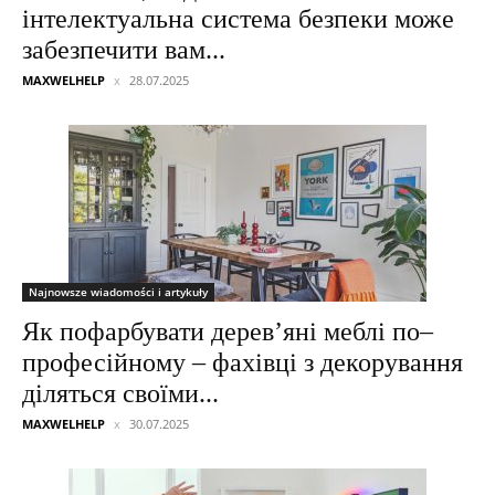
інтелектуальна система безпеки може
забезпечити вам...
MAXWELHELP
28.07.2025
Najnowsze wiadomości i artykuły
Як пофарбувати дерев’яні меблі по–
професійному – фахівці з декорування
діляться своїми...
MAXWELHELP
30.07.2025