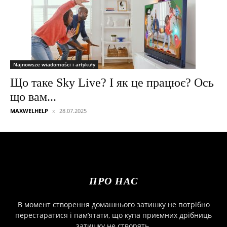
Najnowsze wiadomości i artykuły
Що таке Sky Live? І як це працює? Ось
що вам...
MAXWELHELP
28.07.2025
ПРО НАС
В момент створення домашнього затишку не потрібно
перестаратися і пам’ятати, що купа приємних дрібниць
затишку не створять.