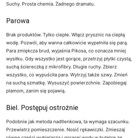
Suchy. Prosta chemia. Żadnego dramatu.
Parowa
Brak produktów. Tylko ciepłe. Włącz prysznic na ciepłą
wodę. Pozwól, aby wanna całkowicie wypełniła się parą.
Para zmiękcza brud, wyjaśnia Pikosa, co oznacza mniej
wysiłku. Gdy wszystko jest gorące, przetrzyj płytki czystą,
suchą ściereczką z mikrofibry. Długie ruchy. Zbierz
wszystko, co wypuściła para. Wytrzyj także szwy. Zmień
na suchą szmatkę. Wysuszyć powierzchnie. Zapobiegaj
plamom, zanim się pojawią.
Biel. Postępuj ostrożnie
Podobnie jak metoda nadtlenkowa, ta wymaga szacunku.
Przewietrz pomieszczenie. Nosić rękawiczki. Zmieszaj
równe części wybielacza i
gorącej
wody w butelce ze