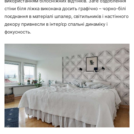
використанням білосніжних відтінків. Зате оздоблення
стіни біля ліжка виконана досить графічно – чорно-білі
поєднання в матеріалі шпалер, світильників і настінного
декору привнесли в інтер’єр спальні динаміку і
фокусность.