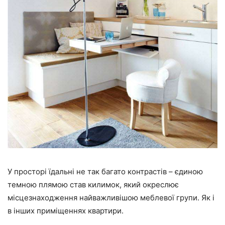
У просторі їдальні не так багато контрастів – єдиною
темною плямою став килимок, який окреслює
місцезнаходження найважливішою меблевої групи. Як і
в інших приміщеннях квартири.