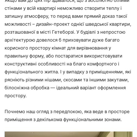
Якщо вам до цих пір здавалося, що з абсолютно білими
стінами у всій квартирі неможливо створити теплу і
затишну атмосферу, то перед вами прямий доказ такої
можливості – дизайн-проект однієї шведської квартири,
розташованої в місті Гетеборзі. У будівлі з непростою
архітектурою довелося б приховувати дуже багато
корисного простору кімнат для вирівнювання у
правильну форму, або постаратися використовувати
конструктивні особливості на благо комфортного і
функціонального житла. І у випадку з приміщеннями, які
рясніють різними нішами, скосами та іншими закутами,
білосніжна обробка — ідеальний варіант оформлення
простору.
Почнемо наш огляд з передпокою, яка веде в просторе
приміщення з декількома функціональними зонами.