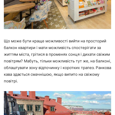
Що може бути краще можливості вийти на просторий
балкон квартири і мати можливість спостерігати за
життям міста, грітися в променях сонця і дихати свіжим
повітрям? Мабуть, тільки можливість тут же, на балконі,
облаштувати зону відпочинку і коротких трапез. Ранкова
кава здається смачнішою, якщо випито на свіжому
повітрі.