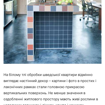
На білому тлі обробки шведської квартири відмінно
виглядає настінний декор – картини і фото в простих і
лаконічних рамках стали головною прикрасою
вертикальних поверхонь. Не менше значення в
оздобленні житлового простору мають живі рослини в