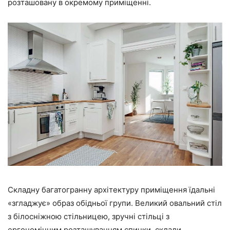
розташовану в окремому приміщенні.
Складну багатогранну архітектуру приміщення їдальні
«згладжує» образ обідньої групи. Великий овальний стіл
з білосніжною стільницею, зручні стільці з
ергономічним розташуванням спинки, склали