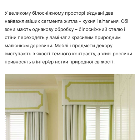
У великому білосніжному просторі з’єднані два
найважливіших сегмента житла – кухня і вітальня. Обі
зони мають однакову обробку – білосніжний стелю і
стіни переходять у ламінат з красивим природним
малюнком деревини. Меблі і предмети декору
виступають в якості темного контрасту, а живі рослини
привносять в інтер’єр нотки природної свіжості.