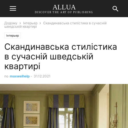
ALLUA
DISCOVER THE ART OF PUBLISHING
Додому
Інтерьер
Скандинавська стилістика в сучасній
шведській квартирі
Інтерьер
Скандинавська стилістика
в сучасній шведській
квартирі
по
maxwelhelp
-
31.12.2021