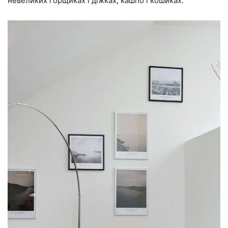
невеликих горщиках і діжках, кашпо і кошиках.