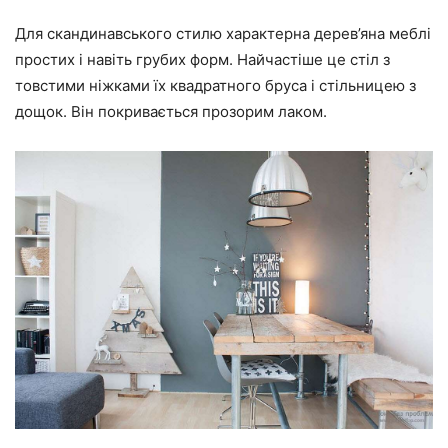
Для скандинавського стилю характерна дерев’яна меблі
простих і навіть грубих форм. Найчастіше це стіл з
товстими ніжками їх квадратного бруса і стільницею з
дощок. Він покривається прозорим лаком.