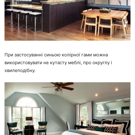
При застосуванні синьою колірної гами можна
використовувати не кутасту меблі, про округлу і
хвилеподібну.