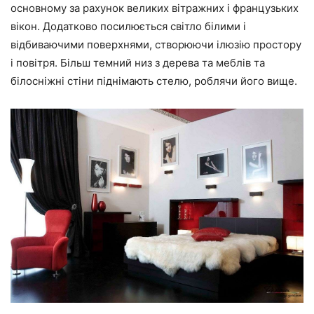
основному за рахунок великих вітражних і французьких
вікон. Додатково посилюється світло білими і
відбиваючими поверхнями, створюючи ілюзію простору
і повітря. Більш темний низ з дерева та меблів та
білосніжні стіни піднімають стелю, роблячи його вище.