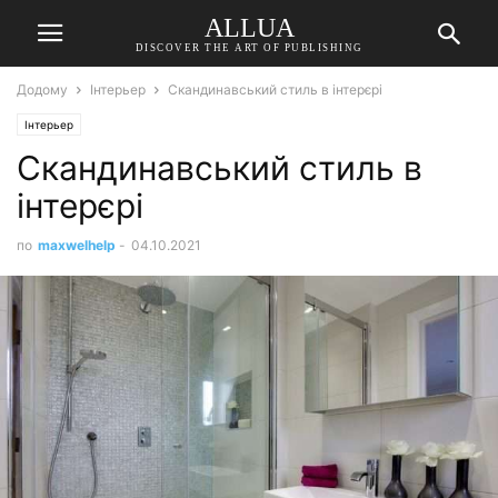
ALLUA
DISCOVER THE ART OF PUBLISHING
Додому
Інтерьер
Скандинавський стиль в інтерєрі
Інтерьер
Скандинавський стиль в
інтерєрі
по
maxwelhelp
-
04.10.2021