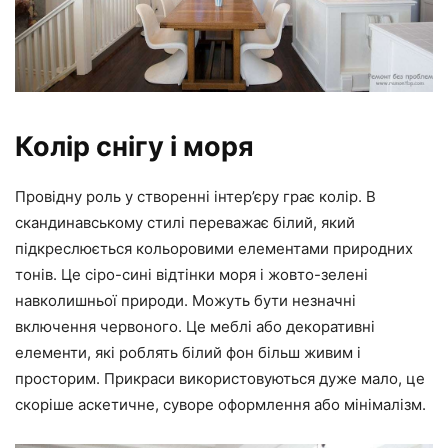
Колір снігу і моря
Провідну роль у створенні інтер’єру грає колір. В
скандинавському стилі переважає білий, який
підкреслюється кольоровими елементами природних
тонів. Це сіро-сині відтінки моря і жовто-зелені
навколишньої природи. Можуть бути незначні
включення червоного. Це меблі або декоративні
елементи, які роблять білий фон більш живим і
просторим. Прикраси використовуються дуже мало, це
скоріше аскетичне, суворе оформлення або мінімалізм.