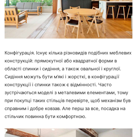
Конфігурація. Існує кілька різновидів подібних меблевих
конструкцій: прямокутної або квадратної форми в
області спинки і сидіння, а також овальної і круглої.
Сидіння можуть бути м’які і жорсткі, в конфігурації
конструкції і спинки також є відмінності. Часто
зустрічаються моделі з металевими елементами, тому
при покупці таких стільців перевірте, щоб механізм був
справним і добре ковзав. Але перш за все, посадка на
стільчик повинна бути комфортною.