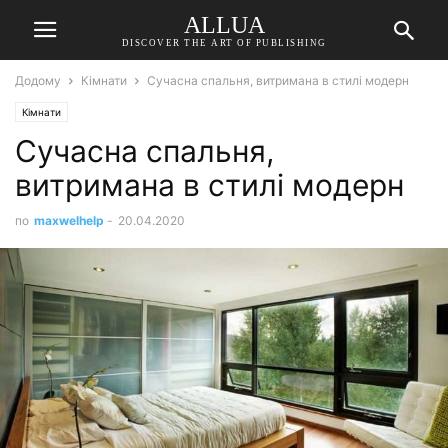
ALLUA
DISCOVER THE ART OF PUBLISHING
Додому
Кімнати
Сучасна спальня, витримана в стилі модерн
Кімнати
Сучасна спальня,
витримана в стилі модерн
по
maxwelhelp
-
20.04.2020