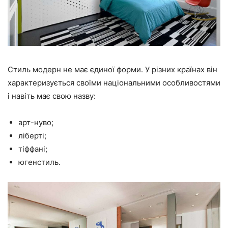
Стиль модерн не має єдиної форми. У різних країнах він
характеризується своїми національними особливостями
і навіть має свою назву:
арт-нуво;
ліберті;
тіффані;
югенстиль.