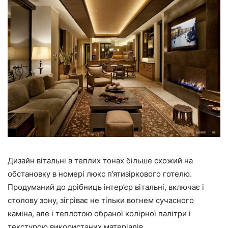
Дизайн вітальні в теплих тонах більше схожий на
обстановку в номері люкс п’ятизіркового готелю.
Продуманий до дрібниць інтер’єр вітальні, включає і
столову зону, зігріває не тільки вогнем сучасного
каміна, але і теплотою обраної колірної палітри і
текстурою використаних матеріалів.