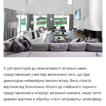
У цій просторій до неможливості вітальні камін
представлений у вигляді величезної печі, що йде
димоходом неймовірно високо вгору. Весь спектр
відтінків від білосніжно-білого до глибокого чорного
представлений в інтер’єрі загальної кімнати, лише теплі
деревні відтінки в обробці стелі «зігрівають» атмосферу.