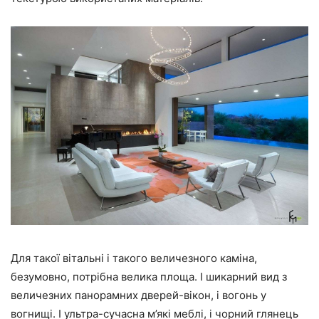
Для такої вітальні і такого величезного каміна,
безумовно, потрібна велика площа. І шикарний вид з
величезних панорамних дверей-вікон, і вогонь у
вогнищі. І ультра-сучасна м’які меблі, і чорний глянець