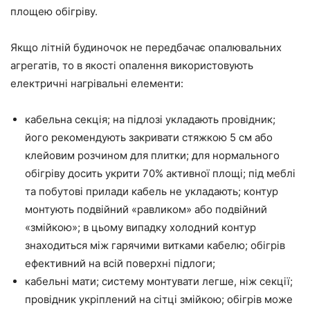
площею обігріву.
Якщо літній будиночок не передбачає опалювальних
агрегатів, то в якості опалення використовують
електричні нагрівальні елементи:
кабельна секція; на підлозі укладають провідник;
його рекомендують закривати стяжкою 5 см або
клейовим розчином для плитки; для нормального
обігріву досить укрити 70% активної площі; під меблі
та побутові прилади кабель не укладають; контур
монтують подвійний «равликом» або подвійний
«змійкою»; в цьому випадку холодний контур
знаходиться між гарячими витками кабелю; обігрів
ефективний на всій поверхні підлоги;
кабельні мати; систему монтувати легше, ніж секції;
провідник укріплений на сітці змійкою; обігрів може