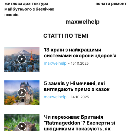
житлова архітектура
почати ремонт
майбутнього з безліччю
плюсів
maxwelhelp
СТАТТІ ПО ТЕМІ
13 країн з найкращими
системами охорони здоров’я
maxwelhelp
-
15.10.2025
5 замків у Німеччині, які
виглядають прямо з казок
maxwelhelp
-
14.10.2025
Чи переживає Британія
“Ratmageddon”? Експерти зі
шкідниками показують, як