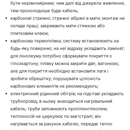
бути нерівномірним; чим далі від джерела живлення,
тим прохолодніше буде кабель;
карбонові стрижні; стрижні зібрані в мати; монтаж не
складе праці; закривають мати стяжкою або
плитковим клеєм;
карбонова термоплівка; систему встановлюють на
будь-яку поверхню; на неї відразу укладають ламінат;
для лінолеуму потрібно сформувати покриття з
гіпсокартону; плівку можна закрити двп, вагонкою,
але для покриття необхідно встановити лаги і
зробити обрешітку; порушувати цілісність
карбонових елементів не рекомендують;
електричний рідинний обігрів; на підставі укладають
трубопровід; в ньому знаходиться нагрівальний
кабель; труби заповнюють пропіленгліколем;
теплоносій не циркулює по магістралі; він
нагрівається за рахунок кабелю, передає тепло