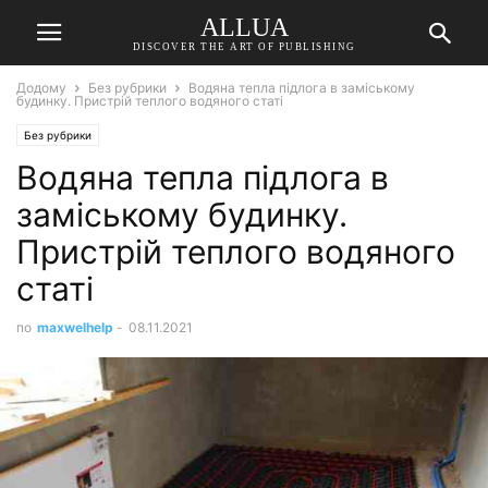
ALLUA
DISCOVER THE ART OF PUBLISHING
Додому
Без рубрики
Водяна тепла підлога в заміському
будинку. Пристрій теплого водяного статі
Без рубрики
Водяна тепла підлога в
заміському будинку.
Пристрій теплого водяного
статі
по
maxwelhelp
-
08.11.2021