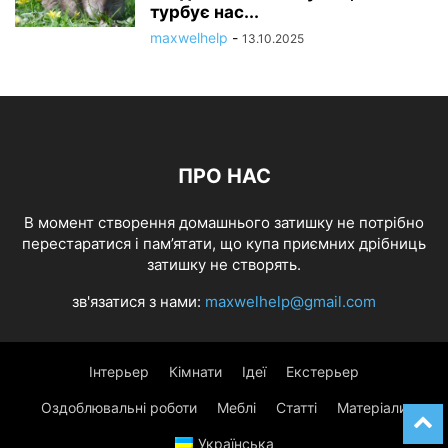
турбує нас...
maxwelhelp
-
13.10.2025
ПРО НАС
В момент створення домашнього затишку не потрібно
перестаратися і пам’ятати, що купа приємних дрібниць
затишку не створять.
зв'язатися з нами:
maxwelhelp@gmail.com
Інтерьер
Кімнати
Ідеї
Екстерьер
Оздоблювальні роботи
Меблі
Статті
Матеріали
Українська