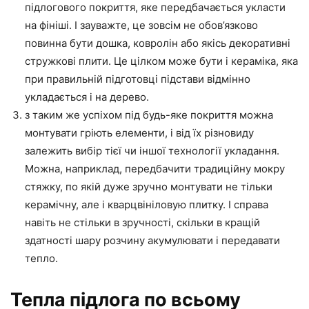
підлогового покриття, яке передбачається укласти
на фініші. І зауважте, це зовсім не обов’язково
повинна бути дошка, ковролін або якісь декоративні
стружкові плити. Це цілком може бути і кераміка, яка
при правильній підготовці підстави відмінно
укладається і на дерево.
з таким же успіхом під будь-яке покриття можна
монтувати гріють елементи, і від їх різновиду
залежить вибір тієї чи іншої технології укладання.
Можна, наприклад, передбачити традиційну мокру
стяжку, по якій дуже зручно монтувати не тільки
керамічну, але і кварцвініловую плитку. І справа
навіть не стільки в зручності, скільки в кращій
здатності шару розчину акумулювати і передавати
тепло.
Тепла підлога по всьому