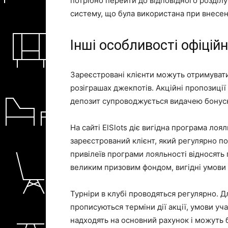
потрібно перейти до відповідного розділу
систему, що була використана при внесен
Інші особливості офіцій
Зареєстровані клієнти можуть отримувати 
розіграшах джекпотів. Акційні пропозиції
депозит супроводжується видачею бонусн
На сайті ElSlots діє вигідна програма лоя
зареєстрований клієнт, який регулярно по
привілеїв програми лояльності відносять 
великим призовим фондом, вигідні умови
Турніри в клубі проводяться регулярно. Дл
прописуються терміни дії акції, умови уча
надходять на основний рахунок і можуть б