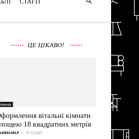
БЛІ
СТАТТІ
ЦЕ ЦІКАВО!
нтерьер
формлення вітальні кімнати
лощею 18 квадратних метрів
AXWELHELP
31.12.2021