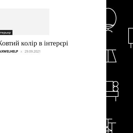
нтерьер
овтий колір в інтерєрі
AXWELHELP
29.09.2021