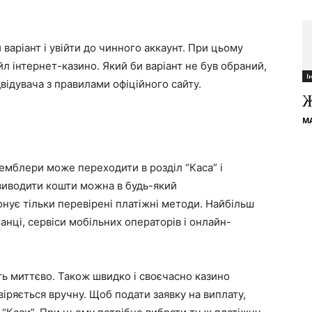
варіант і увійти до чинного аккаунт. При цьому
йл інтернет-казино. Який би варіант не був обраний,
І
двідувача з правилами офіційного сайту.
Ж
M
Гемблери може переходити в розділ “Каса” і
виводити кошти можна в будь-який
онує тільки перевірені платіжні методи. Найбільш
анці, сервіси мобільних операторів і онлайн-
ь миттєво. Також швидко і своєчасно казино
іряється вручну. Щоб подати заявку на виплату,