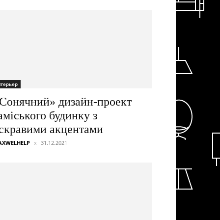
нтерьер
Сонячний» дизайн-проект
аміського будинку з
скравими акцентами
AXWELHELP
31.12.2021