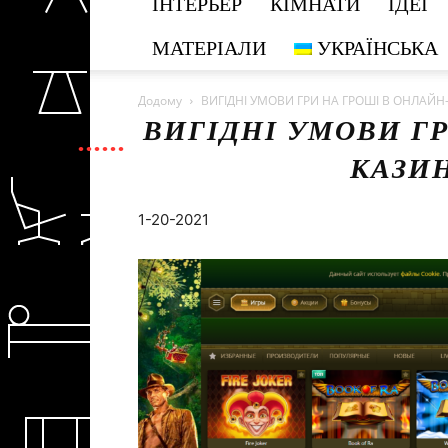
ІНТЕРЬЕР
КІМНАТИ
ІДЕЇ
МАТЕРІАЛИ
УКРАЇНСЬКА
Додому
ВИГІДНІ УМОВИ ГРИ НА ГРОШІ В ОНЛАЙН-
ВИГІДНІ УМОВИ ГР
КАЗИН
1-20-2021