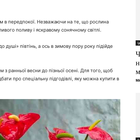
м в передпокої. Незважаючи на те, що рослина
ивого поливу і яскравому сонячному світлі.
І
до душі» півтінь, а ось в зимову пору року підійде
Ч
н
 з ранньої весни до пізньої осені. Для того, щоб
м
бати про спеціальну підгодівлі, яку можна купити в
M