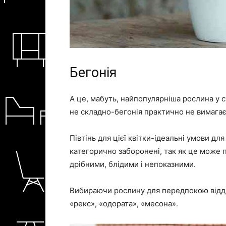
Бегонія
А це, мабуть, найпопулярніша рослина у 
не складно-бегонія практично не вимагає 
Півтінь для цієї квітки-ідеальні умови дл
категорично заборонені, так як це може п
дрібними, блідими і непоказними.
Вибираючи рослину для передпокою віддав
«рекс», «одората», «месона».