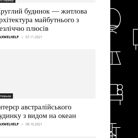
кстерьер
руглий будинок — житлова
рхітектура майбутнього з
езліччю плюсів
AXWELHELP
07.11.2021
нтерьер
нтерєр австралійського
удинку з видом на океан
AXWELHELP
08.10.2021