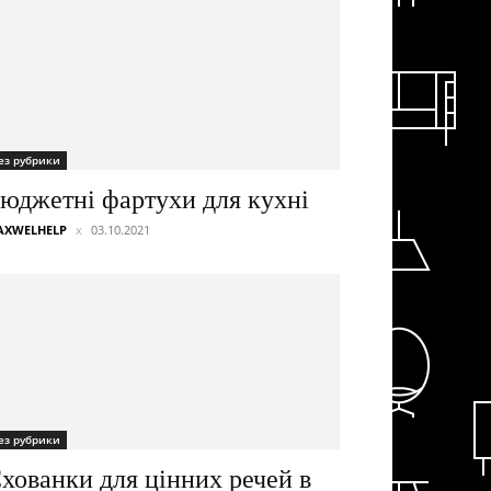
ез рубрики
юджетні фартухи для кухні
AXWELHELP
03.10.2021
ез рубрики
хованки для цінних речей в