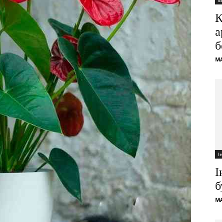
Е
К
а
б
M
І
І
б
M