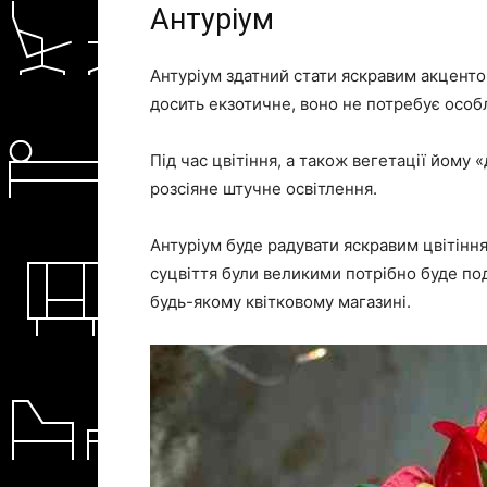
Антуріум
Антуріум здатний стати яскравим акценто
досить екзотичне, воно не потребує особл
Під час цвітіння, а також вегетації йому «
розсіяне штучне освітлення.
Антуріум буде радувати яскравим цвітінням
суцвіття були великими потрібно буде под
будь-якому квітковому магазині.