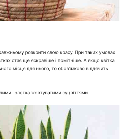
справжньому розкрити свою красу. При таких умовах
тках стає ще яскравіше і помітніше. А якщо квітка
ьного місця для нього, то обов’язково віддячить
білими і злегка жовтуватими суцвіттями.