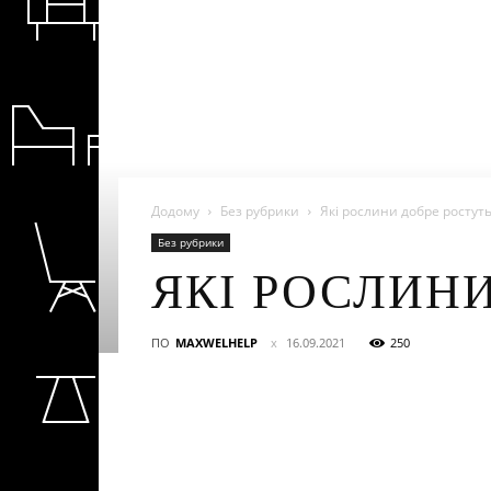
Додому
Без рубрики
Які рослини добре ростуть
Без рубрики
ЯКІ РОСЛИНИ
ПО
MAXWELHELP
16.09.2021
250