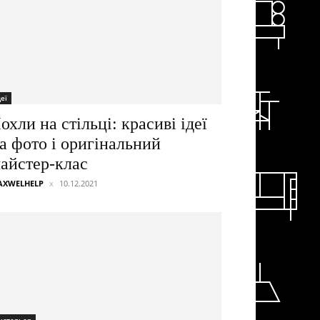
деї
охли на стільці: красиві ідеї
а фото і оригінальний
айстер-клас
AXWELHELP
10.12.2021