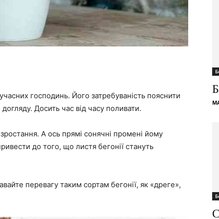
Б
Б
сучасних господинь. Його затребуваність пояснити
M
догляду. Досить час від часу поливати.
я зростання. А ось прямі сонячні промені йому
ривести до того, що листя бегонії стануть
айте перевагу таким сортам бегонії, як «дреге»,
Б
С