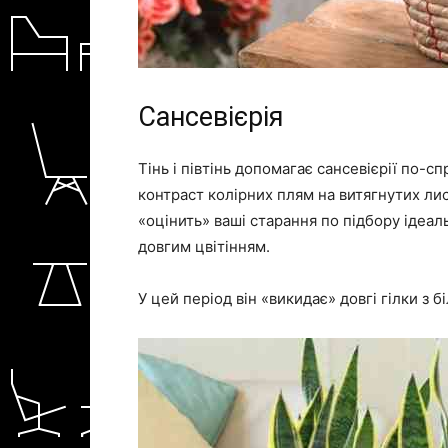
Сансевієрія
Тінь і півтінь допомагає сансевієрії по-
контраст колірних плям на витягнутих лис
«оцінить» ваші старання по підбору ідеал
довгим цвітінням.
У цей період він «викидає» довгі гілки з 