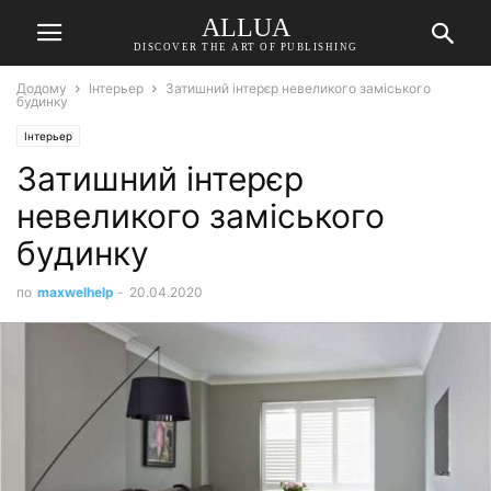
ALLUA
DISCOVER THE ART OF PUBLISHING
Додому
Інтерьер
Затишний інтерєр невеликого заміського
будинку
Інтерьер
Затишний інтерєр
невеликого заміського
будинку
по
maxwelhelp
-
20.04.2020