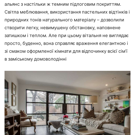
альянс з настільки ж темним підлоговим покриттям.
Світла меблювання, використання пастельних відтінків і
природних тонів натурального матеріалу – дозволили
створити легку, невимушену обстановку, наповнене
затишком і теплом. Але при цьому вітальня не виглядає
просто, буденно, вона справляє враження елегантною і
зі смаком оформленої кімнати для відпочинку всієї сім’ї
в заміському домоволодінні