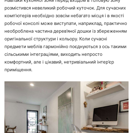
Навпаки кухонної зони перед входом в толовую зону
розмістився невеликий робочий куточок. Для сучасних
комп’ютерів необхідно зовсім небагато місця і в якості
робочої консолі може виступати, наприклад, практично
необроблена частина дерев’яної дошки із збереженням
оригінальної структури і кольору. Коли сучасні
предмети меблів гармонійно поєднуються з ось такими
сільськими інтеграціями, виходить непросто
комфортний, але і цікавий, нетривіальний інтер’єр
приміщення.