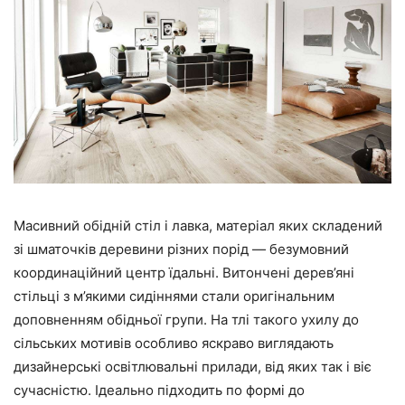
Масивний обідній стіл і лавка, матеріал яких складений
зі шматочків деревини різних порід — безумовний
координаційний центр їдальні. Витончені дерев’яні
стільці з м’якими сидіннями стали оригінальним
доповненням обідньої групи. На тлі такого ухилу до
сільських мотивів особливо яскраво виглядають
дизайнерські освітлювальні прилади, від яких так і віє
сучасністю. Ідеально підходить по формі до