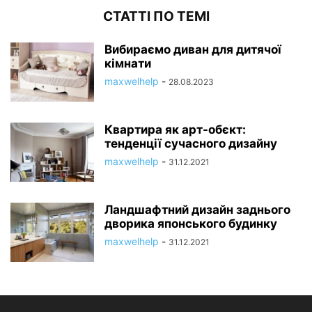
СТАТТІ ПО ТЕМІ
Вибираємо диван для дитячої
кімнати
maxwelhelp
-
28.08.2023
Квартира як арт-обєкт:
тенденції сучасного дизайну
maxwelhelp
-
31.12.2021
Ландшафтний дизайн заднього
дворика японського будинку
maxwelhelp
-
31.12.2021