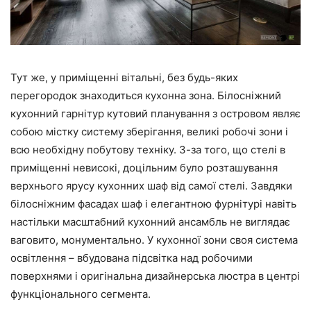
Тут же, у приміщенні вітальні, без будь-яких
перегородок знаходиться кухонна зона. Білосніжний
кухонний гарнітур кутовий планування з островом являє
собою містку систему зберігання, великі робочі зони і
всю необхідну побутову техніку. З-за того, що стелі в
приміщенні невисокі, доцільним було розташування
верхнього ярусу кухонних шаф від самої стелі. Завдяки
білосніжним фасадах шаф і елегантною фурнітурі навіть
настільки масштабний кухонний ансамбль не виглядає
ваговито, монументально. У кухонної зони своя система
освітлення – вбудована підсвітка над робочими
поверхнями і оригінальна дизайнерська люстра в центрі
функціонального сегмента.