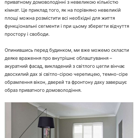
приватному домоволодінні з невеликою кількістю
кімнат. Це приклад того, як на порівняно невеликій
площі можна розмістити всі необхідні для життя
функціональні сегменти і при цьому зберегти відчуття
простору і свободи.
Опинившись перед будинком, ми вже можемо скласти
деяке враження про внутрішнє облаштування –
акуратний фасад, викладений з світлого цегли вінчає
двосхилий дах зі світло-сірою черепицею, темно-сіре
обрамлення вікон, дверей та фронтону даху завершує
образ приватного домоволодіння.