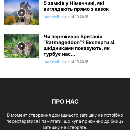
5 замків у Німеччині, які
виглядають прямо з казок
maxwelhelp
-
14.10.2025
Чи переживає Британія
“Ratmageddon”? Експерти зі
шкідниками показують, як
турбує нас...
maxwelhelp
-
13.10.2025
ПРО НАС
В момент створення домашнього затишку не потрібно
перестаратися і пам’ятати, що купа приємних дрібниць
затишку не створять.