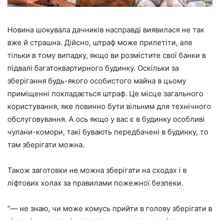
Новина шокувала дачників насправді виявилася не так
вже й страшна. Дійсно, штраф може прилетіти, але
тільки в тому випадку, якщо ви розмістите свої банки в
підвалі багатоквартирного будинку. Оскільки за
зберігання будь-якого особистого майна в цьому
приміщенні покладається штраф. Це місце загального
користування, яке повинно бути вільним для технічного
обслуговування. А ось якщо у вас є в будинку особливі
чулани-комори, такі бувають передбачені в будинку, то
там зберігати можна.
Також заготовки не можна зберігати на сходах і в
ліфтових холах за правилами пожежної безпеки.
“— не знаю, чи може комусь прийти в голову зберігати в