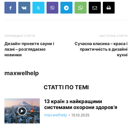
попередня стаття
наступна стаття
Дизайн-проекти сауни і
Сучасна класика – краса і
лазні – розглядаємо
практичність в дизайні
новинки
кухні
maxwelhelp
СТАТТІ ПО ТЕМІ
13 країн з найкращими
системами охорони здоров’я
maxwelhelp
-
15.10.2025