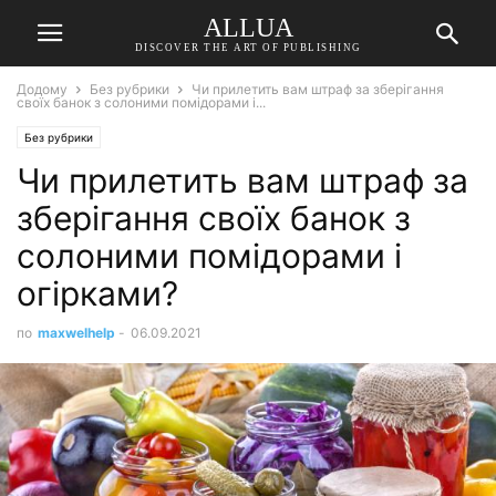
ALLUA
DISCOVER THE ART OF PUBLISHING
Додому
Без рубрики
Чи прилетить вам штраф за зберігання
своїх банок з солоними помідорами і...
Без рубрики
Чи прилетить вам штраф за
зберігання своїх банок з
солоними помідорами і
огірками?
по
maxwelhelp
-
06.09.2021