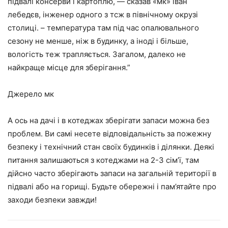
підвалі консерви і картоплю, — сказав «мк» іван
лебедєв, інженер одного з тсж в північному окрузі
столиці. – температура там під час опалювального
сезону не менше, ніж в будинку, а іноді і більше,
вологість теж трапляється. Загалом, далеко не
найкраще місце для зберігання.”
Джерело мк
А ось на дачі і в котеджах зберігати запаси можна без
проблем. Ви самі несете відповідальність за пожежну
безпеку і технічний стан своїх будинків і ділянки. Деякі
питання залишаються з котеджами на 2-3 сім’ї, там
дійсно часто зберігають запаси на загальній території в
підвалі або на горищі. Будьте обережні і пам’ятайте про
заходи безпеки завжди!