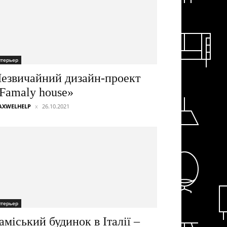
нтерьер
езвичайний дизайн-проект
Famaly house»
AXWELHELP
26.10.2021
нтерьер
аміський будинок в Італії –