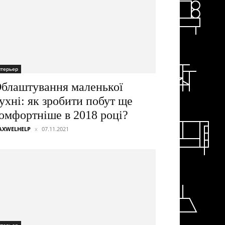
нтерьер
блаштування маленької
ухні: як зробити побут ще
омфортніше в 2018 році?
AXWELHELP
07.11.2021