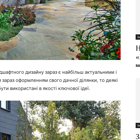
І
Н
«
M
дшафтного дизайну зараз є найбільш актуальними і
 зараз оформленням свого дачної ділянки, то деякі
ти використані в якості ключової ідеї.
І
З