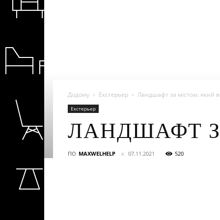
Додому
Екстерьер
Ландшафт за містом: який в
Екстерьер
ЛАНДШАФТ З
ПО
MAXWELHELP
07.11.2021
520