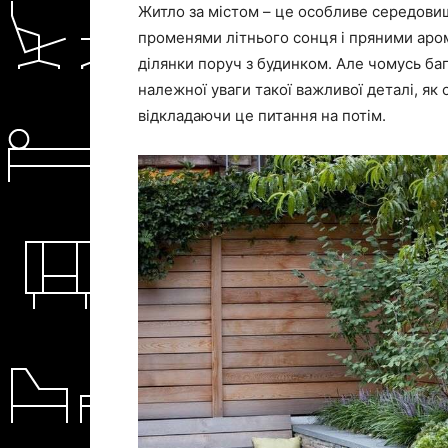
Житло за містом – це особливе середови
променями літнього сонця і пряними аро
ділянки поруч з будинком. Але чомусь баг
належної уваги такої важливої деталі, як
відкладаючи це питання на потім.