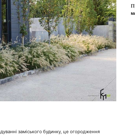
п
M
ідуванні заміського будинку, це огородження