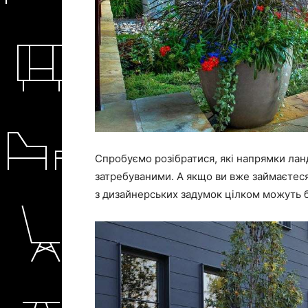
Спробуємо розібратися, які напрямки лан
затребуваними. А якщо ви вже займаєтеся
з дизайнерських задумок цілком можуть бу