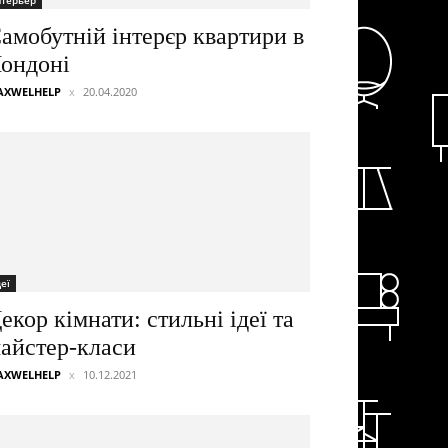
нтерьер
амобутній інтерєр квартири в
ондоні
AXWELHELP
20.04.2020
деї
екор кімнати: стильні ідеї та
айстер-класи
AXWELHELP
10.12.2021