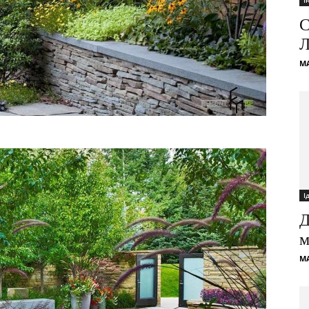
І
С
Л
M
І
Д
м
M