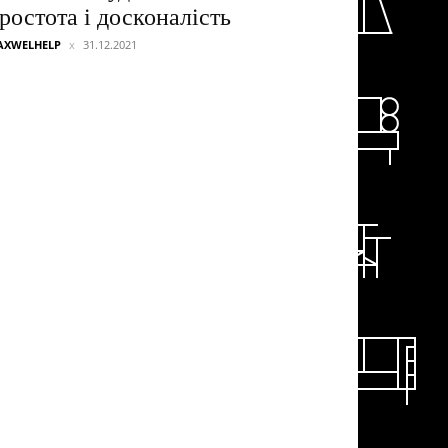
ростота і досконалість
AXWELHELP
31.12.2021