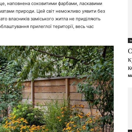
ще, наповнена соковитими фарбами, ласкавими
матами природи. Цей світ неможливо уявити без
ато власників заміського житла не приділяють
 облаштування прилеглої території, весь час
І
О
к
к
M