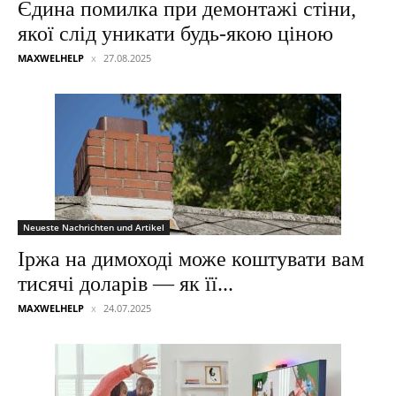
Єдина помилка при демонтажі стіни,
якої слід уникати будь-якою ціною
MAXWELHELP
27.08.2025
Neueste Nachrichten und Artikel
Іржа на димоході може коштувати вам
тисячі доларів — як її...
MAXWELHELP
24.07.2025