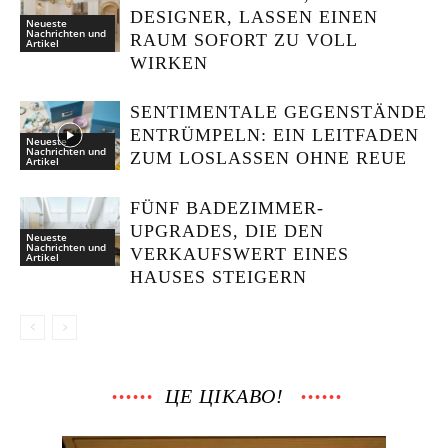
DESIGNER, LASSEN EINEN
Neueste
Nachrichten und
RAUM SOFORT ZU VOLL
Artikel
WIRKEN
SENTIMENTALE GEGENSTÄNDE
ENTRÜMPELN: EIN LEITFADEN
Neueste
Nachrichten und
ZUM LOSLASSEN OHNE REUE
Artikel
FÜNF BADEZIMMER-
UPGRADES, DIE DEN
Neueste
Nachrichten und
VERKAUFSWERT EINES
Artikel
HAUSES STEIGERN
ЦЕ ЦІКАВО!