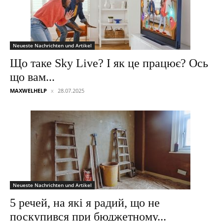
Neueste Nachrichten und Artikel
Що таке Sky Live? І як це працює? Ось
що вам...
MAXWELHELP
28.07.2025
Neueste Nachrichten und Artikel
5 речей, на які я радий, що не
поскупився при бюджетному...