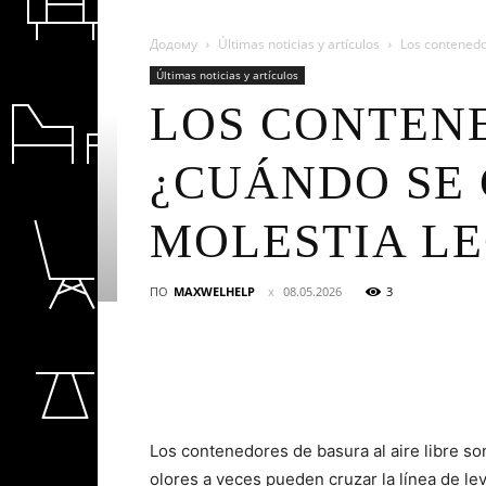
Додому
Últimas noticias y artículos
Los contenedor
Últimas noticias y artículos
LOS CONTENE
¿CUÁNDO SE 
MOLESTIA L
ПО
MAXWELHELP
08.05.2026
3
Los contenedores de basura al aire libre so
olores a veces pueden cruzar la línea de l