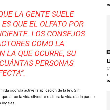
M
 QUE LA GENTE SUELE
ES QUE EL OLFATO POR
FICIENTE. LOS CONSEJOS
ACTORES COMO LA
N LA QUE OCURRE, SU
Ú
Ц
 CUÁNTAS PERSONAS
с
FECTA”.
п
M
ida podrida active la aplicación de la ley. Sin
e atrae la vida silvestre o altera la vida diaria puede
 legales.