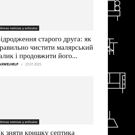
ltimas noticias y artículos
ідродження старого друга: як
равильно чистити малярський
алик і продовжити його...
AXWELHELP
23.07.2025
ltimas noticias y artículos
к зняти кришку септика