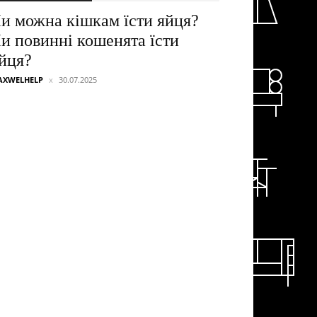
и можна кішкам їсти яйця?
и повинні кошенята їсти
йця?
AXWELHELP
30.07.2025