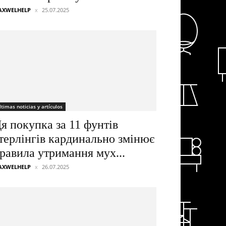
AXWELHELP
25.07.2025
ltimas noticias y artículos
я покупка за 11 фунтів
терлінгів кардинально змінює
равила утримання мух...
AXWELHELP
26.07.2025