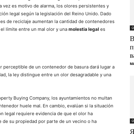
 vez es motivo de alarma, los olores persistentes y
ón legal según la legislación del Reino Unido. Dado
nes de reciclaje aumentan la cantidad de contenedores
Ú
 límite entre un mal olor y una
molestia legal
es
В
п
в
M
r perceptible de un contenedor de basura dará lugar a
d, la ley distingue entre un olor desagradable y una
operty Buying Company, los ayuntamientos no multan
tenedor huele mal. En cambio, evalúan si la situación
ión legal requiere evidencia de que el olor ha
te de su propiedad por parte de un vecino o ha
Ú
Я