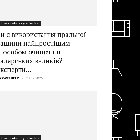
ltimas noticias y artículos
и є використання пральної
ашини найпростішим
пособом очищення
алярських валиків?
ксперти...
AXWELHELP
29.07.2025
ltimas noticias y artículos