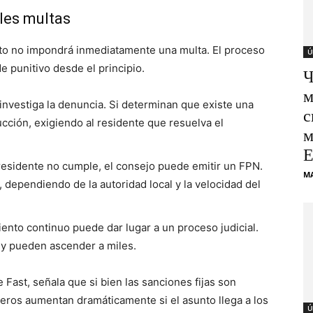
bles multas
nto no impondrá inmediatamente una multa. El proceso
Ú
e punitivo desde el principio.
Ч
м
investiga la denuncia. Si determinan que existe una
с
ucción, exigiendo al residente que resuelva el
м
Е
residente no cumple, el consejo puede emitir un FPN.
M
, dependiendo de la autoridad local y la velocidad del
ento continuo puede dar lugar a un proceso judicial.
s y pueden ascender a miles.
 Fast, señala que si bien las sanciones fijas son
ieros aumentan dramáticamente si el asunto llega a los
Ú