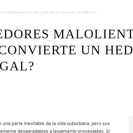
es malolientes y la ley: ¿Cuándo se convierte un hedor en...
DORES MALOLIENTE
CONVIERTE UN HE
EGAL?
n una parte inevitable de la vida suburbana, pero sus
evemente desagradables a legalmente procesables. Si