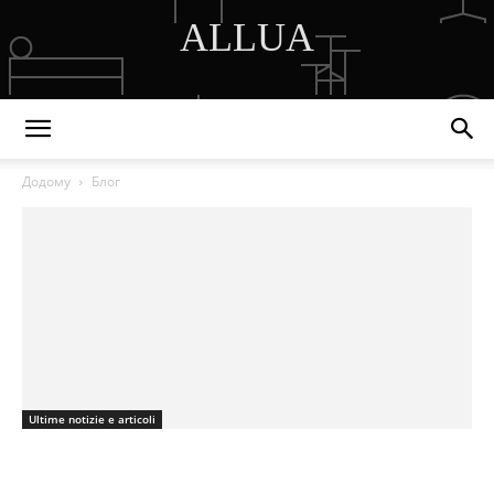
ALLUA
DISCOVER THE ART OF PUBLISHING
Додому
Блог
Ultime notizie e articoli