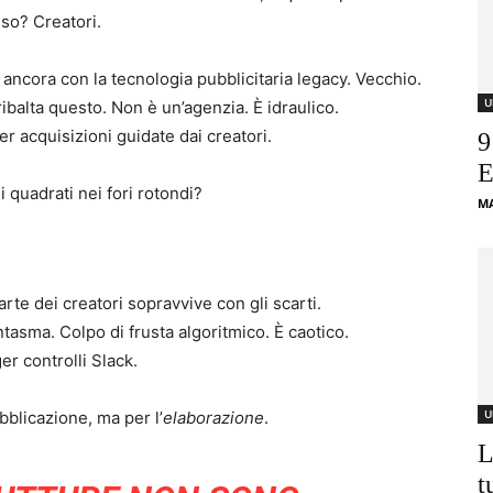
eso? Creatori.
ancora con la tecnologia pubblicitaria legacy. Vecchio.
U
ibalta questo. Non è un’agenzia. È idraulico.
per acquisizioni guidate dai creatori.
9
E
 quadrati nei fori rotondi?
M
arte dei creatori sopravvive con gli scarti.
asma. Colpo di frusta algoritmico. È caotico.
r controlli Slack.
U
bblicazione, ma per l’
elaborazione
.
L
t