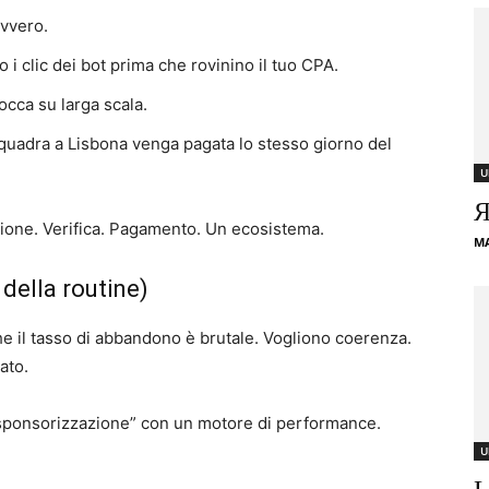
vvero.
no i clic dei bot prima che rovinino il tuo CPA.
occa su larga scala.
squadra a Lisbona venga pagata lo stesso giorno del
U
Я
uzione. Verifica. Pagamento. Un ecosistema.
M
 della routine)
 che il tasso di abbandono è brutale. Vogliono coerenza.
ato.
a sponsorizzazione” con un motore di performance.
U