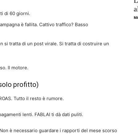
L
a
i di 60 giorni.
M
mpagna è fallita. Cattivo traffico? Basso
 si tratta di un post virale. Si tratta di costruire un
so. Il motore.
olo profitto)
l ROAS. Tutto il resto è rumore.
agamenti lenti. FABLAI ti dà dati puliti.
 Non è necessario guardare i rapporti del mese scorso