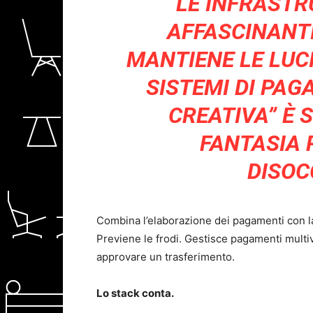
LE INFRAST
AFFASCINANTI
MANTIENE LE LUCI
SISTEMI DI PAG
CREATIVA” È 
FANTASIA 
DISOC
Combina l’elaborazione dei pagamenti con la 
Previene le frodi. Gestisce pagamenti multiv
approvare un trasferimento.
Lo stack conta.