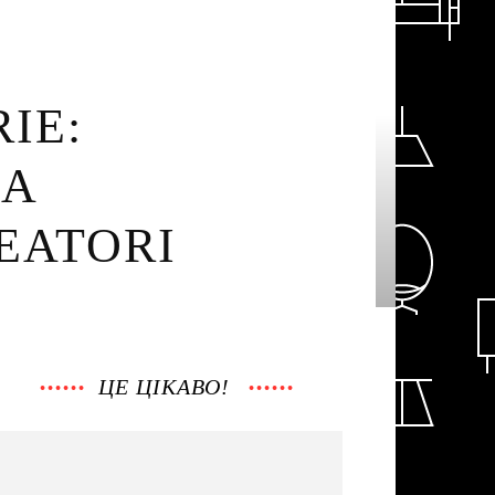
IE:
RA
EATORI
ЦЕ ЦІКАВО!