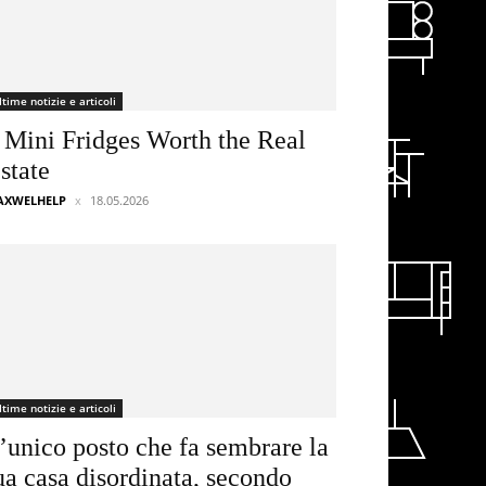
ltime notizie e articoli
 Mini Fridges Worth the Real
state
AXWELHELP
18.05.2026
ltime notizie e articoli
’unico posto che fa sembrare la
ua casa disordinata, secondo