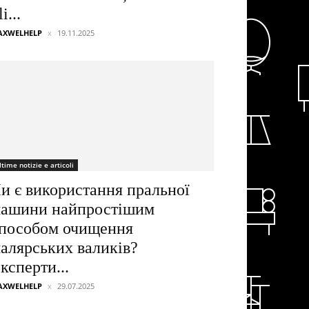
li...
AXWELHELP
19.11.2025
ltime notizie e articoli
и є використання пральної
ашини найпростішим
пособом очищення
алярських валиків?
ксперти...
AXWELHELP
29.07.2025