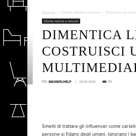
Додому
Ultime notizie e articoli
Dimentica le reti 
Ultime notizie e articoli
DIMENTICA L
COSTRUISCI
MULTIMEDIAL
ПО
MAXWELHELP
24.05.2026
11
Smetti di trattare gli influencer come cartell
persone si fidano degli umani. Ignorano i ba