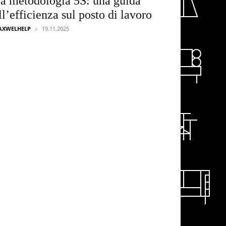
a metodologia 5S: una guida
ll’efficienza sul posto di lavoro
AXWELHELP
19.11.2025