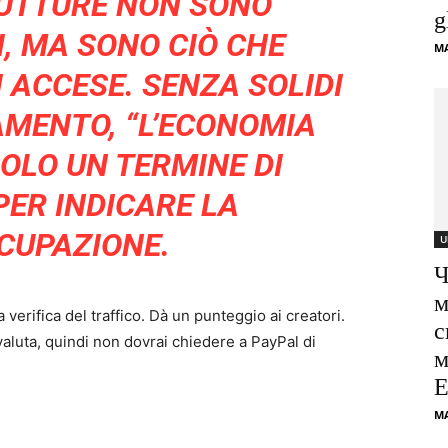
RUTTURE NON SONO
g
, MA SONO CIÒ CHE
M
 ACCESE. SENZA SOLIDI
AMENTO, “L’ECONOMIA
SOLO UN TERMINE DI
PER INDICARE LA
CUPAZIONE.
U
Ч
м
verifica del traffico. Dà un punteggio ai creatori.
с
aluta, quindi non dovrai chiedere a PayPal di
м
Е
M