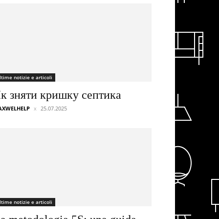
ltime notizie e articoli
к зняти кришку септика
AXWELHELP
25.07.2025
ltime notizie e articoli