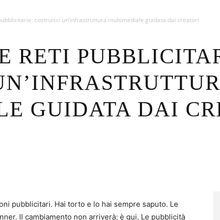
pubblicitarie: costruisci un’infrastruttura multimediale guidata dai creatori
E RETI PUBBLICITAR
 UN’INFRASTRUTTU
E GUIDATA DAI CR
oni pubblicitari. Hai torto e lo hai sempre saputo. Le
nner. Il cambiamento non arriverà; è qui. Le pubblicità