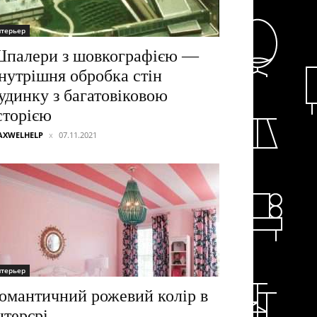
нтерьер
палери з шовкографією —
нутрішня обробка стін
удинку з багатовіковою
сторією
AXWELHELP
07.11.2021
нтерьер
омантичний рожевий колір в
нтерєрі