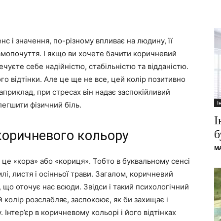
нс і значення, по-різному впливає на людину, її
самопочуття. І якщо ви хочете бачити коричневий
печуєте себе надійністю, стабільністю та відданістю.
го відтінки. Але це ще не все, цей колір позитивно
априклад, при стресах він надає заспокійливий
І
легшити фізичний біль.
І
коричневого кольору
б
M
це «кора» або «кориця». Тобто в буквальному сенсі
млі, листя і осінньої трави. Загалом, коричневий
, що оточує нас всюди. Звідси і такий психологічний
 колір розслабляє, заспокоює, як би захищає і
 Інтер’єр в коричневому кольорі і його відтінках