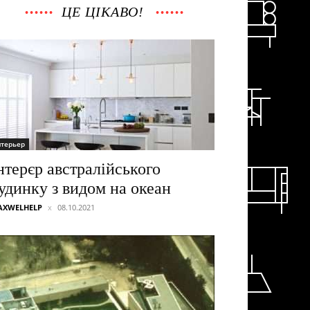
ЦЕ ЦІКАВО!
нтерьер
нтерєр австралійського
удинку з видом на океан
AXWELHELP
08.10.2021