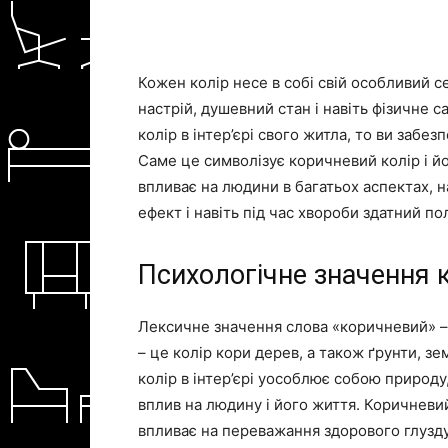
Кожен колір несе в собі свій особливий се
настрій, душевний стан і навіть фізичне 
колір в інтер’єрі свого житла, то ви забез
Саме це символізує коричневий колір і йо
впливає на людини в багатьох аспектах, н
ефект і навіть під час хвороби здатний по
Психологічне значення 
Лексичне значення слова «коричневий» – 
– це колір кори дерев, а також ґрунти, зе
колір в інтер’єрі уособлює собою природу
вплив на людину і його життя. Коричневий
впливає на переважання здорового глузду.