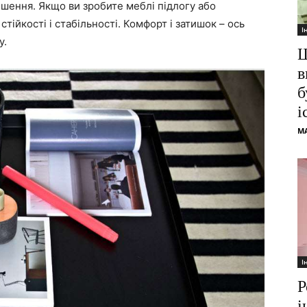
ішення. Якщо ви зробите меблі підлогу або
тійкості і стабільності. Комфорт і затишок – ось
І
у.
Ш
в
б
і
M
І
Р
і