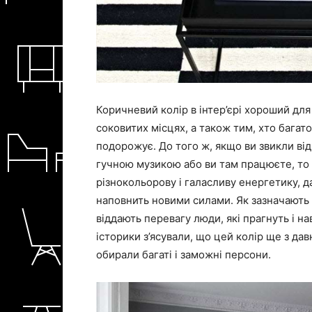
Коричневий колір в інтер’єрі хороший для 
соковитих місцях, а також тим, хто багат
подорожує. До того ж, якщо ви звикли ві
гучною музикою або ви там працюєте, то 
різнокольорову і галасливу енергетику, д
наповнить новими силами. Як зазначають 
віддають перевагу люди, які прагнуть і н
історики з’ясували, що цей колір ще з дав
обирали багаті і заможні персони.