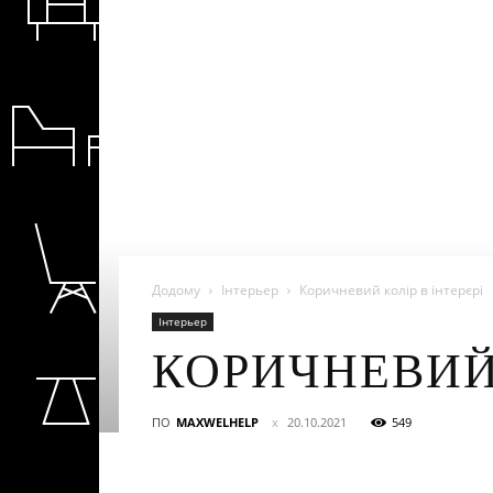
Додому
Інтерьер
Коричневий колір в інтерєрі
Інтерьер
КОРИЧНЕВИЙ 
ПО
MAXWELHELP
20.10.2021
549