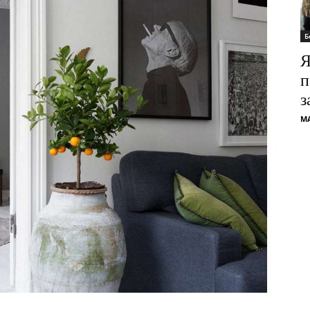
Б
Я
п
з
M