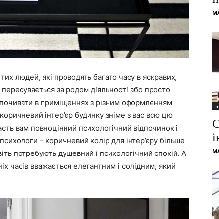
M
тих людей, які проводять багато часу в яскравих,
о пересувається за родом діяльності або просто
дпочивати в приміщеннях з різним оформленням і
І
коричневий інтер’єр будинку зніме з вас всю цю
С
асть вам повноцінний психологічний відпочинок і
і
психологи – коричневий колір для інтер’єру більше
M
авіть потребують душевний і психологічний спокій. А
ніх часів вважається елегантним і солідним, який