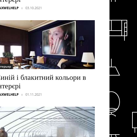
AXWELHELP
03.10.2021
нтерьер
иній і блакитний кольори в
нтерєрі
AXWELHELP
01.11.2021