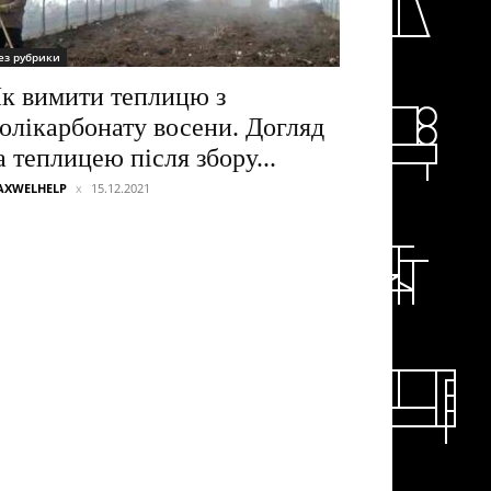
ез рубрики
к вимити теплицю з
олікарбонату восени. Догляд
а теплицею після збору...
AXWELHELP
15.12.2021