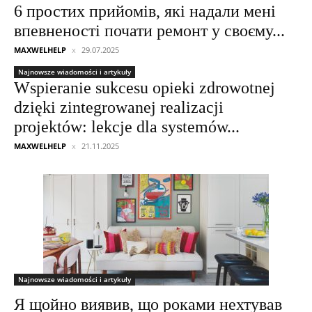
6 простих прийомів, які надали мені
впевненості почати ремонт у своєму...
MAXWELHELP
29.07.2025
Najnowsze wiadomości i artykuły
Wspieranie sukcesu opieki zdrowotnej
dzięki zintegrowanej realizacji
projektów: lekcje dla systemów...
MAXWELHELP
21.11.2025
Najnowsze wiadomości i artykuły
Я щойно виявив, що роками нехтував