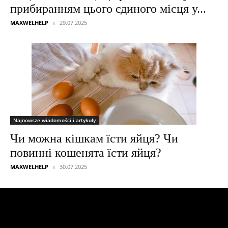
прибиранням цього єдиного місця у...
MAXWELHELP
29.07.2025
Najnowsze wiadomości i artykuły
Чи можна кішкам їсти яйця? Чи
повинні кошенята їсти яйця?
MAXWELHELP
30.07.2025