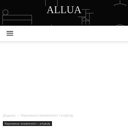
ALLUA
DISCOVER THE ART OF PUBLISHING
Додому
Najnowsze wiadomości i artykuły
Najnowsze wiadomości i artykuły