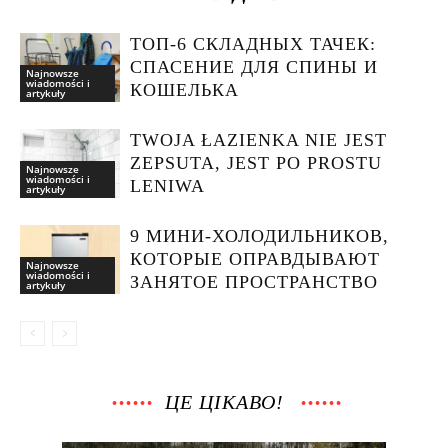
ТОП-6 СКЛАДНЫХ ТАЧЕК:
СПАСЕНИЕ ДЛЯ СПИНЫ И
Najnowsze
wiadomości i
КОШЕЛЬКА
artykuły
TWOJA ŁAZIENKA NIE JEST
ZEPSUTA, JEST PO PROSTU
Najnowsze
wiadomości i
LENIWA
artykuły
9 МИНИ-ХОЛОДИЛЬНИКОВ,
КОТОРЫЕ ОПРАВДЫВАЮТ
Najnowsze
wiadomości i
ЗАНЯТОЕ ПРОСТРАНСТВО
artykuły
ЦЕ ЦІКАВО!